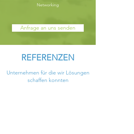
Networking
Anfrage an uns senden
REFERENZEN
Unternehmen für die wir Lösungen
schaffen konnten
Loewe Marine GmbH & Co. KG Bremen,
Lloyd's Register EMEA, Harmonia
Reederei GmbH & Co. KG, FSN
Ferdinand Schulz und Nachfolger mbH &
Co. KG, Projekt RK GmbH,
Steuerberatungskanzei Vogt&Reetz GbR,