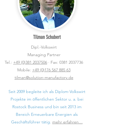
Tilman Schubert
Dipl.-Volkswirt
Managing Partner
Tel.:
+49 (0)381 2037506
· Fax:
0381 2037736
Mobile:
+49 (0)176 567 885 63
tilman@solution-manufactory.de
Seit 2009 begleite ich als Diplom-Volkswirt
Projekte im öffentlichen Sektor u. a. bei
Rostock Business und bin seit 2013 im
Bereich Erneuerbare Energien als
Geschäftsführer tätig.
mehr erfahren…